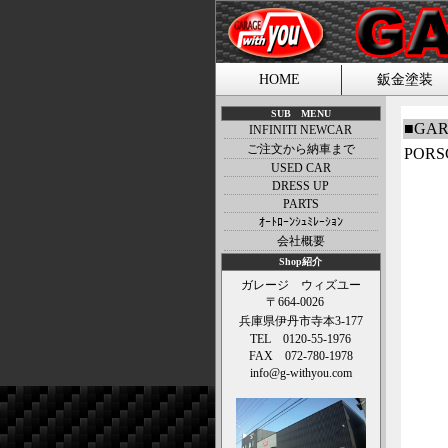
HOME
鈑金塗装
SUB MENU
■GAR
INFINITI NEWCAR
ご注文から納車まで
PORS
USED CAR
DRESS UP
PARTS
ｵｰﾄﾛｰﾝｼｭﾐﾚｰｼｮﾝ
会社概要
Shop紹介
ガレージ ウィズユー
〒664-0026
兵庫県伊丹市寺本3-177
TEL 0120-55-1976
FAX 072-780-1978
info@g-withyou.com